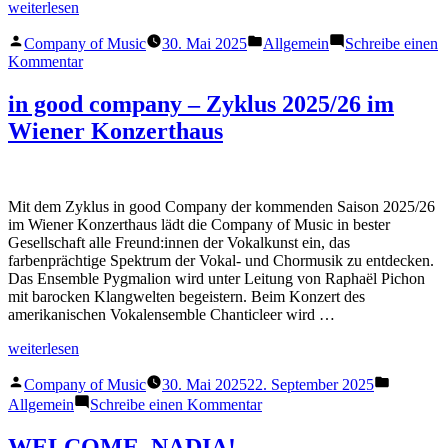
„Oracolo
weiterlesen
della
Veröffentlicht
Veröffentlicht
Musica“
Company of Music
30. Mai 2025
Allgemein
Schreibe einen
von
in
zu
Kommentar
Oracolo
della
in good company – Zyklus 2025/26 im
Musica
Wiener Konzerthaus
Mit dem Zyklus in good Company der kommenden Saison 2025/26
im Wiener Konzerthaus lädt die Company of Music in bester
Gesellschaft alle Freund:innen der Vokalkunst ein, das
farbenprächtige Spektrum der Vokal- und Chormusik zu entdecken.
Das Ensemble Pygmalion wird unter Leitung von Raphaël Pichon
mit barocken Klangwelten begeistern. Beim Konzert des
amerikanischen Vokalensemble Chanticleer wird …
„in
weiterlesen
good
Veröffentlicht
Veröffent
company
Company of Music
30. Mai 2025
22. September 2025
von
in
–
zu
Allgemein
Schreibe einen Kommentar
Zyklus
in
2025/26
good
WELCOME, NADIA!