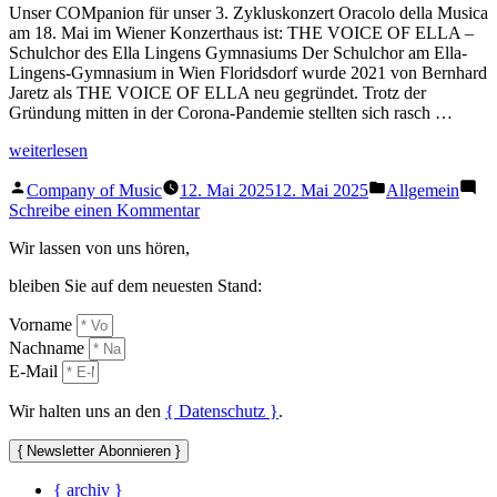
Unser COMpanion für unser 3. Zykluskonzert Oracolo della Musica
am 18. Mai im Wiener Konzerthaus ist: THE VOICE OF ELLA –
Schulchor des Ella Lingens Gymnasiums Der Schulchor am Ella-
Lingens-Gymnasium in Wien Floridsdorf wurde 2021 von Bernhard
Jaretz als THE VOICE OF ELLA neu gegründet. Trotz der
Gründung mitten in der Corona-Pandemie stellten sich rasch …
„COMpanion
weiterlesen
3.
Veröffentlicht
Veröffentlicht
Zykluskonzert
Company of Music
12. Mai 2025
12. Mai 2025
Allgemein
von
in
–
zu
Schreibe einen Kommentar
The
COMpanion
Wir lassen von uns hören,
Voice
3.
of
Zykluskonzert
bleiben Sie auf dem neuesten Stand:
Ella“
–
The
Vorname
Voice
Nachname
of
Ella
E-Mail
Wir halten uns an den
{ Datenschutz }
.
{ Newsletter Abonnieren }
{ archiv }