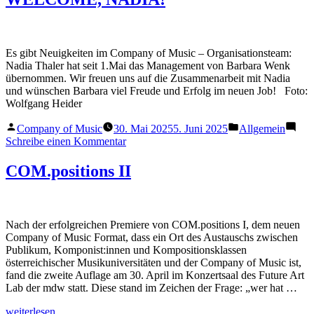
im
company
Wiener
–
Konzerthaus“
Zyklus
2025/26
Es gibt Neuigkeiten im Company of Music – Organisationsteam:
im
Nadia Thaler hat seit 1.Mai das Management von Barbara Wenk
Wiener
übernommen. Wir freuen uns auf die Zusammenarbeit mit Nadia
Konzerthaus
und wünschen Barbara viel Freude und Erfolg im neuen Job! Foto:
Wolfgang Heider
Veröffentlicht
Veröffentlicht
Company of Music
30. Mai 2025
5. Juni 2025
Allgemein
von
in
zu
Schreibe einen Kommentar
WELCOME,
NADIA!
COM.positions II
Nach der erfolgreichen Premiere von COM.positions I, dem neuen
Company of Music Format, dass ein Ort des Austauschs zwischen
Publikum, Komponist:innen und Kompositionsklassen
österreichischer Musikuniversitäten und der Company of Music ist,
fand die zweite Auflage am 30. April im Konzertsaal des Future Art
Lab der mdw statt. Diese stand im Zeichen der Frage: „wer hat …
„COM.positions
weiterlesen