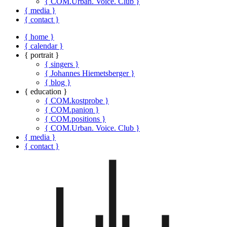
{ COM.Urban. Voice. Club }
{ media }
{ contact }
{ home }
{ calendar }
{ portrait }
{ singers }
{ Johannes Hiemetsberger }
{ blog }
{ education }
{ COM.kostprobe }
{ COM.panion }
{ COM.positions }
{ COM.Urban. Voice. Club }
{ media }
{ contact }