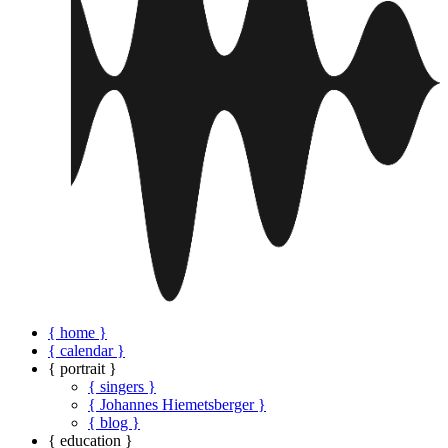
{ home }
{ calendar }
{ portrait }
{ singers }
{ Johannes Hiemetsberger }
{ blog }
{ education }