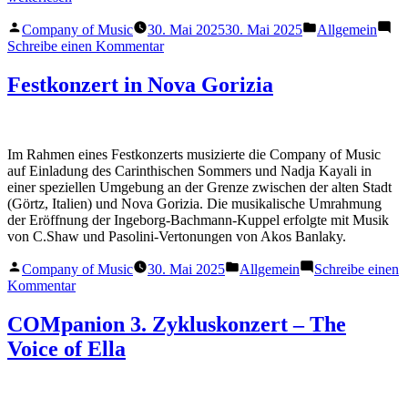
II“
Veröffentlicht
Veröffentlicht
Company of Music
30. Mai 2025
30. Mai 2025
Allgemein
von
in
zu
Schreibe einen Kommentar
COM.positions
II
Festkonzert in Nova Gorizia
Im Rahmen eines Festkonzerts musizierte die Company of Music
auf Einladung des Carinthischen Sommers und Nadja Kayali in
einer speziellen Umgebung an der Grenze zwischen der alten Stadt
(Görtz, Italien) und Nova Gorizia. Die musikalische Umrahmung
der Eröffnung der Ingeborg-Bachmann-Kuppel erfolgte mit Musik
von C.Shaw und Pasolini-Vertonungen von Akos Banlaky.
Veröffentlicht
Veröffentlicht
Company of Music
30. Mai 2025
Allgemein
Schreibe einen
von
in
zu
Kommentar
Festkonzert
in
COMpanion 3. Zykluskonzert – The
Nova
Voice of Ella
Gorizia