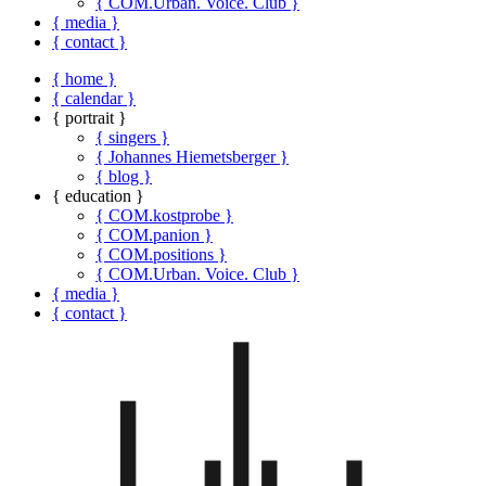
{ COM.Urban. Voice. Club }
{ media }
{ contact }
{ home }
{ calendar }
{ portrait }
{ singers }
{ Johannes Hiemetsberger }
{ blog }
{ education }
{ COM.kostprobe }
{ COM.panion }
{ COM.positions }
{ COM.Urban. Voice. Club }
{ media }
{ contact }