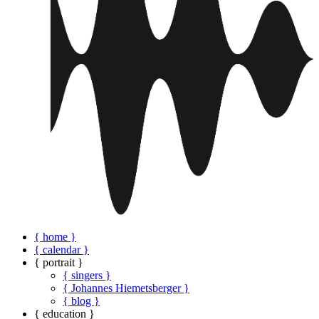
{ home }
{ calendar }
{ portrait }
{ singers }
{ Johannes Hiemetsberger }
{ blog }
{ education }