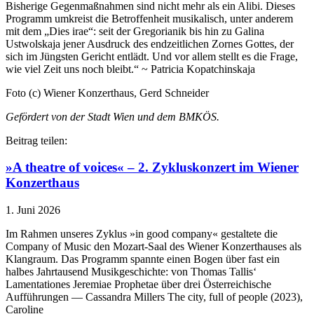
Bisherige Gegenmaßnahmen sind nicht mehr als ein Alibi. Dieses
Programm umkreist die Betroffenheit musikalisch, unter anderem
mit dem „Dies irae“: seit der Gregorianik bis hin zu Galina
Ustwolskaja jener Ausdruck des endzeitlichen Zornes Gottes, der
sich im Jüngsten Gericht entlädt. Und vor allem stellt es die Frage,
wie viel Zeit uns noch bleibt.“ ~ Patricia Kopatchinskaja
Foto (c) Wiener Konzerthaus, Gerd Schneider
Gefördert von der Stadt Wien und dem BMKÖS.
Beitrag teilen:
»A theatre of voices« – 2. Zykluskonzert im Wiener
Konzerthaus
1. Juni 2026
Im Rahmen unseres Zyklus »in good company« gestaltete die
Company of Music den Mozart-Saal des Wiener Konzerthauses als
Klangraum. Das Programm spannte einen Bogen über fast ein
halbes Jahrtausend Musikgeschichte: von Thomas Tallis‘
Lamentationes Jeremiae Prophetae über drei Österreichische
Aufführungen — Cassandra Millers The city, full of people (2023),
Caroline