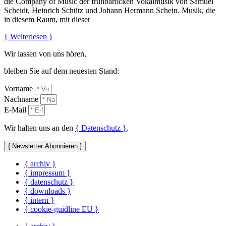
die Company of Music der frühbarocken Vokalmusik von Samuel
Scheidt, Heinrich Schütz und Johann Hermann Schein. Musik, die
in diesem Raum, mit dieser
{ Weiterlesen }
Wir lassen von uns hören,
bleiben Sie auf dem neuesten Stand:
Vorname
Nachname
E-Mail
Wir halten uns an den
{ Datenschutz }
.
{ Newsletter Abonnieren }
{ archiv }
{ impressum }
{ datenschutz }
{ downloads }
{ intern }
{ cookie-guidline EU }