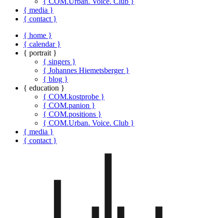
{ COM.Urban. Voice. Club }
{ media }
{ contact }
{ home }
{ calendar }
{ portrait }
{ singers }
{ Johannes Hiemetsberger }
{ blog }
{ education }
{ COM.kostprobe }
{ COM.panion }
{ COM.positions }
{ COM.Urban. Voice. Club }
{ media }
{ contact }