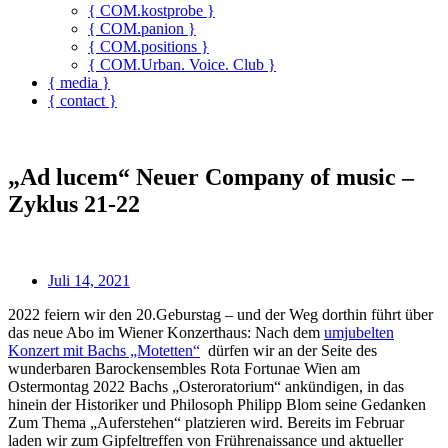
{ COM.kostprobe }
{ COM.panion }
{ COM.positions }
{ COM.Urban. Voice. Club }
{ media }
{ contact }
„Ad lucem“ Neuer Company of music –
Zyklus 21-22
Juli 14, 2021
2022 feiern wir den 20.Geburstag – und der Weg dorthin führt über
das neue Abo im Wiener Konzerthaus: Nach dem
umjubelten
Konzert mit Bachs „Motetten“
dürfen wir an der Seite des
wunderbaren Barockensembles Rota Fortunae Wien am
Ostermontag 2022 Bachs „Osteroratorium“ ankündigen, in das
hinein der Historiker und Philosoph Philipp Blom seine Gedanken
Zum Thema „Auferstehen“ platzieren wird. Bereits im Februar
laden wir zum Gipfeltreffen von Frührenaissance und aktueller