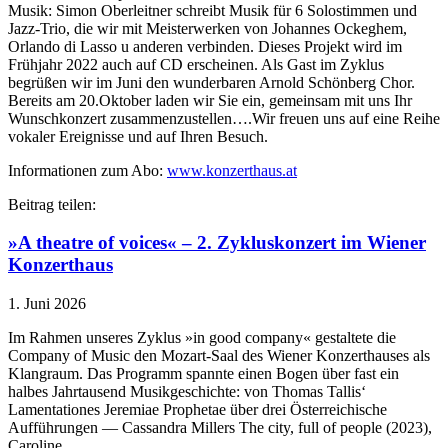
Musik: Simon Oberleitner schreibt Musik für 6 Solostimmen und
Jazz-Trio, die wir mit Meisterwerken von Johannes Ockeghem,
Orlando di Lasso u anderen verbinden. Dieses Projekt wird im
Frühjahr 2022 auch auf CD erscheinen. Als Gast im Zyklus
begrüßen wir im Juni den wunderbaren Arnold Schönberg Chor.
Bereits am 20.Oktober laden wir Sie ein, gemeinsam mit uns Ihr
Wunschkonzert zusammenzustellen….Wir freuen uns auf eine Reihe
vokaler Ereignisse und auf Ihren Besuch.
Informationen zum Abo:
www.konzerthaus.at
Beitrag teilen:
»A theatre of voices« – 2. Zykluskonzert im Wiener
Konzerthaus
1. Juni 2026
Im Rahmen unseres Zyklus »in good company« gestaltete die
Company of Music den Mozart-Saal des Wiener Konzerthauses als
Klangraum. Das Programm spannte einen Bogen über fast ein
halbes Jahrtausend Musikgeschichte: von Thomas Tallis‘
Lamentationes Jeremiae Prophetae über drei Österreichische
Aufführungen — Cassandra Millers The city, full of people (2023),
Caroline