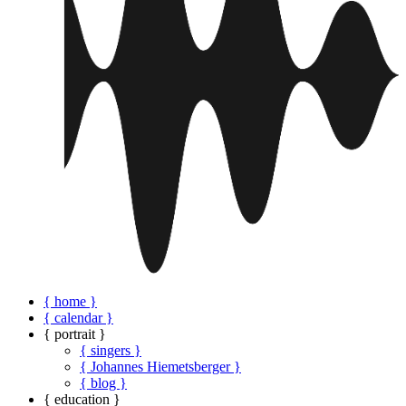
{ home }
{ calendar }
{ portrait }
{ singers }
{ Johannes Hiemetsberger }
{ blog }
{ education }