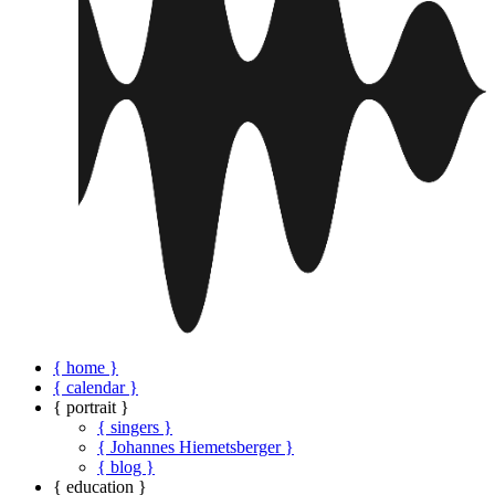
{ home }
{ calendar }
{ portrait }
{ singers }
{ Johannes Hiemetsberger }
{ blog }
{ education }