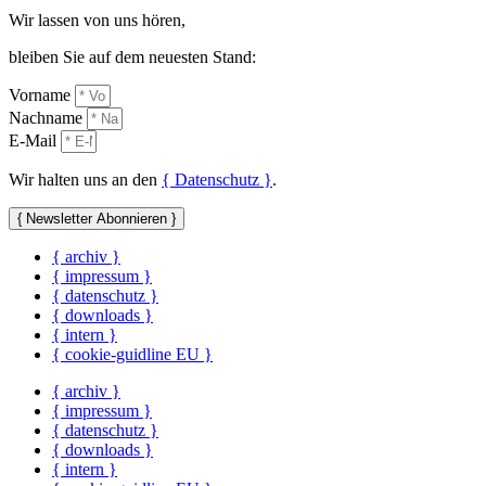
Wir lassen von uns hören,
bleiben Sie auf dem neuesten Stand:
Vorname
Nachname
E-Mail
Wir halten uns an den
{ Datenschutz }
.
{ Newsletter Abonnieren }
{ archiv }
{ impressum }
{ datenschutz }
{ downloads }
{ intern }
{ cookie-guidline EU }
{ archiv }
{ impressum }
{ datenschutz }
{ downloads }
{ intern }