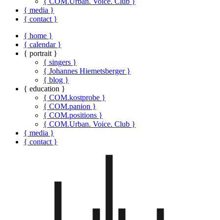
{ COM.Urban. Voice. Club }
{ media }
{ contact }
{ home }
{ calendar }
{ portrait }
{ singers }
{ Johannes Hiemetsberger }
{ blog }
{ education }
{ COM.kostprobe }
{ COM.panion }
{ COM.positions }
{ COM.Urban. Voice. Club }
{ media }
{ contact }