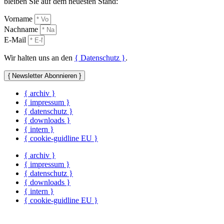
bleiben Sie auf dem neuesten Stand:
Vorname
Nachname
E-Mail
Wir halten uns an den
{ Datenschutz }
.
{ Newsletter Abonnieren }
{ archiv }
{ impressum }
{ datenschutz }
{ downloads }
{ intern }
{ cookie-guidline EU }
{ archiv }
{ impressum }
{ datenschutz }
{ downloads }
{ intern }
{ cookie-guidline EU }