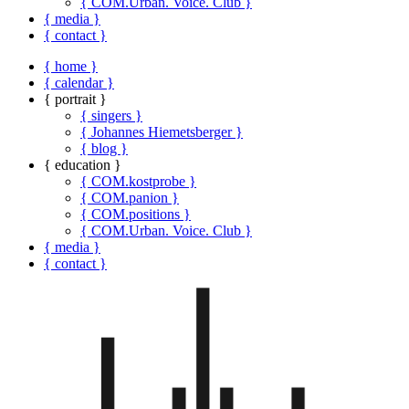
{ COM.Urban. Voice. Club }
{ media }
{ contact }
{ home }
{ calendar }
{ portrait }
{ singers }
{ Johannes Hiemetsberger }
{ blog }
{ education }
{ COM.kostprobe }
{ COM.panion }
{ COM.positions }
{ COM.Urban. Voice. Club }
{ media }
{ contact }