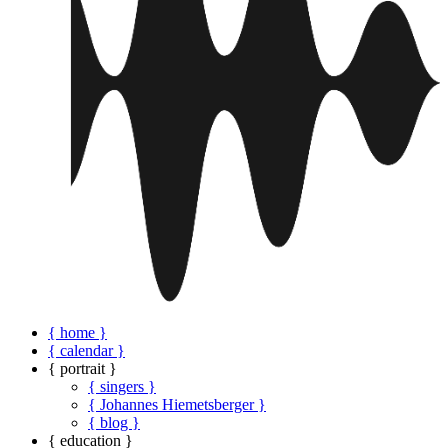
{ home }
{ calendar }
{ portrait }
{ singers }
{ Johannes Hiemetsberger }
{ blog }
{ education }