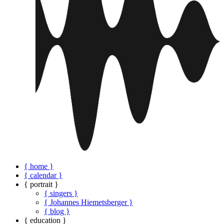
{ home }
{ calendar }
{ portrait }
{ singers }
{ Johannes Hiemetsberger }
{ blog }
{ education }