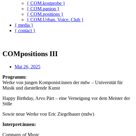
{ COM.kostprobe }
{ COM.panion }
{ COM.positions }
{ COM.Urban. Voice. Club }
{ media }
{ contact }
COMpositions III
Mai 26, 2025
Programm:
Werke von jungen Komponist:innen der mdw – Universität für
Musik und darstellende Kunst
Happy Birthday, Arvo Pärt – eine Verneigung vor dem Meister der
Stille
Sowie neue Werke von Eric Ziegelbauer (mdw)
Interpret:innen:
Company of Music