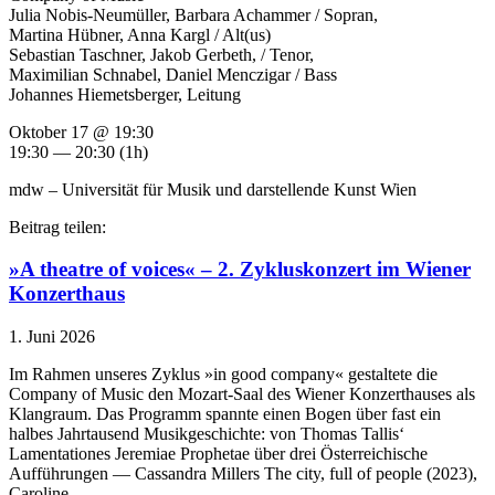
Julia Nobis-Neumüller, Barbara Achammer / Sopran,
Martina Hübner, Anna Kargl / Alt(us)
Sebastian Taschner, Jakob Gerbeth, / Tenor,
Maximilian Schnabel, Daniel Menczigar / Bass
Johannes Hiemetsberger, Leitung
Oktober 17 @ 19:30
19:30 — 20:30
(1h)
mdw – Universität für Musik und darstellende Kunst Wien
Beitrag teilen:
»A theatre of voices« – 2. Zykluskonzert im Wiener
Konzerthaus
1. Juni 2026
Im Rahmen unseres Zyklus »in good company« gestaltete die
Company of Music den Mozart-Saal des Wiener Konzerthauses als
Klangraum. Das Programm spannte einen Bogen über fast ein
halbes Jahrtausend Musikgeschichte: von Thomas Tallis‘
Lamentationes Jeremiae Prophetae über drei Österreichische
Aufführungen — Cassandra Millers The city, full of people (2023),
Caroline