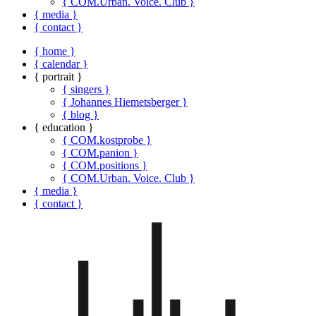
{ COM.Urban. Voice. Club }
{ media }
{ contact }
{ home }
{ calendar }
{ portrait }
{ singers }
{ Johannes Hiemetsberger }
{ blog }
{ education }
{ COM.kostprobe }
{ COM.panion }
{ COM.positions }
{ COM.Urban. Voice. Club }
{ media }
{ contact }