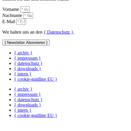
Vorname
Nachname
E-Mail
Wir halten uns an den
{ Datenschutz }
.
{ Newsletter Abonnieren }
{ archiv }
{ impressum }
{ datenschutz }
{ downloads }
{ intern }
{ cookie-guidline EU }
{ archiv }
{ impressum }
{ datenschutz }
{ downloads }
{ intern }
{ cookie-guidline EU }