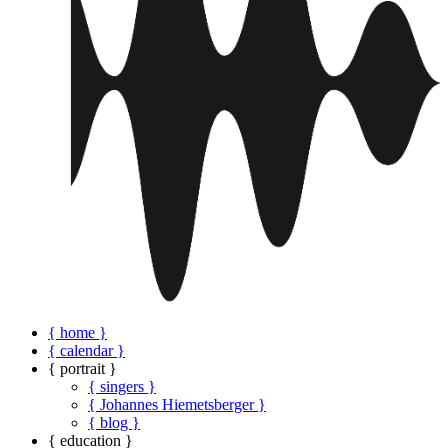
{ home }
{ calendar }
{ portrait }
{ singers }
{ Johannes Hiemetsberger }
{ blog }
{ education }