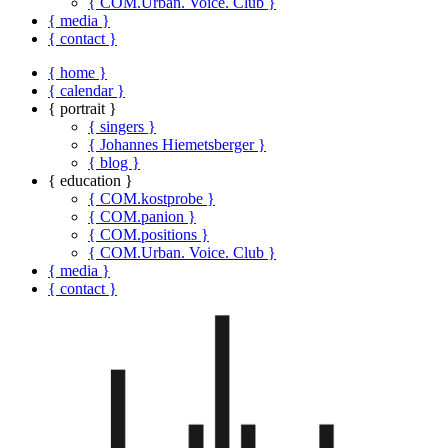
{ COM.Urban. Voice. Club }
{ media }
{ contact }
{ home }
{ calendar }
{ portrait }
{ singers }
{ Johannes Hiemetsberger }
{ blog }
{ education }
{ COM.kostprobe }
{ COM.panion }
{ COM.positions }
{ COM.Urban. Voice. Club }
{ media }
{ contact }