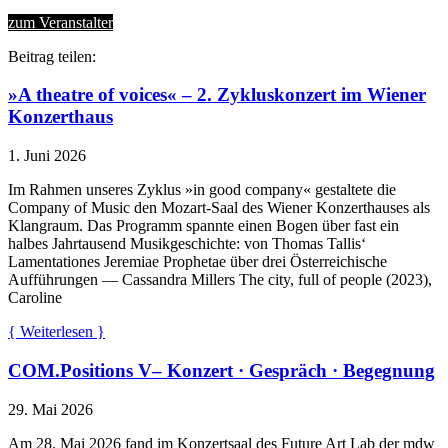
zum Veranstalter
Beitrag teilen:
»A theatre of voices« – 2. Zykluskonzert im Wiener
Konzerthaus
1. Juni 2026
Im Rahmen unseres Zyklus »in good company« gestaltete die
Company of Music den Mozart-Saal des Wiener Konzerthauses als
Klangraum. Das Programm spannte einen Bogen über fast ein
halbes Jahrtausend Musikgeschichte: von Thomas Tallis‘
Lamentationes Jeremiae Prophetae über drei Österreichische
Aufführungen — Cassandra Millers The city, full of people (2023),
Caroline
{ Weiterlesen }
COM.Positions V– Konzert · Gespräch · Begegnung
29. Mai 2026
Am 28. Mai 2026 fand im Konzertsaal des Future Art Lab der mdw