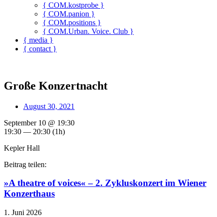
{ COM.kostprobe }
{ COM.panion }
{ COM.positions }
{ COM.Urban. Voice. Club }
{ media }
{ contact }
Große Konzertnacht
August 30, 2021
September 10 @ 19:30
19:30 — 20:30
(1h)
Kepler Hall
Beitrag teilen:
»A theatre of voices« – 2. Zykluskonzert im Wiener
Konzerthaus
1. Juni 2026