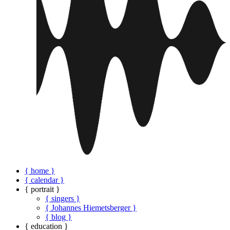
{ home }
{ calendar }
{ portrait }
{ singers }
{ Johannes Hiemetsberger }
{ blog }
{ education }