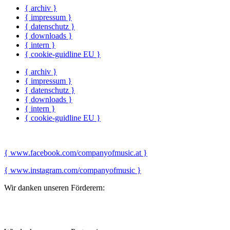
{ archiv }
{ impressum }
{ datenschutz }
{ downloads }
{ intern }
{ cookie-guidline EU }
{ archiv }
{ impressum }
{ datenschutz }
{ downloads }
{ intern }
{ cookie-guidline EU }
{ www.facebook.com/companyofmusic.at }
{ www.instagram.com/companyofmusic }
Wir danken unseren Förderern: