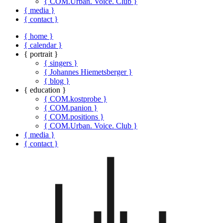
{ COM.Urban. Voice. Club }
{ media }
{ contact }
{ home }
{ calendar }
{ portrait }
{ singers }
{ Johannes Hiemetsberger }
{ blog }
{ education }
{ COM.kostprobe }
{ COM.panion }
{ COM.positions }
{ COM.Urban. Voice. Club }
{ media }
{ contact }