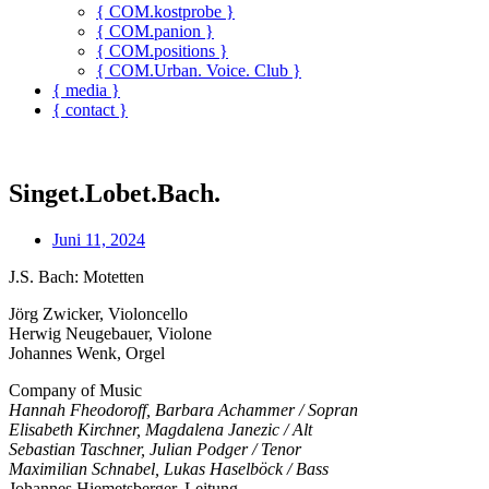
{ COM.kostprobe }
{ COM.panion }
{ COM.positions }
{ COM.Urban. Voice. Club }
{ media }
{ contact }
Singet.Lobet.Bach.
Juni 11, 2024
J.S. Bach: Motetten
Jörg Zwicker, Violoncello
Herwig Neugebauer, Violone
Johannes Wenk, Orgel
Company of Music
Hannah Fheodoroff, Barbara Achammer / Sopran
Elisabeth Kirchner, Magdalena Janezic / Alt
Sebastian Taschner, Julian Podger / Tenor
Maximilian Schnabel, Lukas Haselböck / Bass
Johannes Hiemetsberger, Leitung