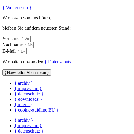
{ Weiterlesen }
Wir lassen von uns hören,
bleiben Sie auf dem neuesten Stand:
Vorname
Nachname
E-Mail
Wir halten uns an den
{ Datenschutz }
.
{ Newsletter Abonnieren }
{ archiv }
{ impressum }
{ datenschutz }
{ downloads }
{ intern }
{ cookie-guidline EU }
{ archiv }
{ impressum }
{ datenschutz }