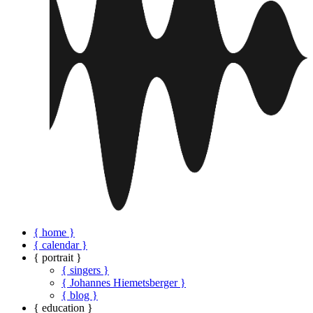
{ home }
{ calendar }
{ portrait }
{ singers }
{ Johannes Hiemetsberger }
{ blog }
{ education }