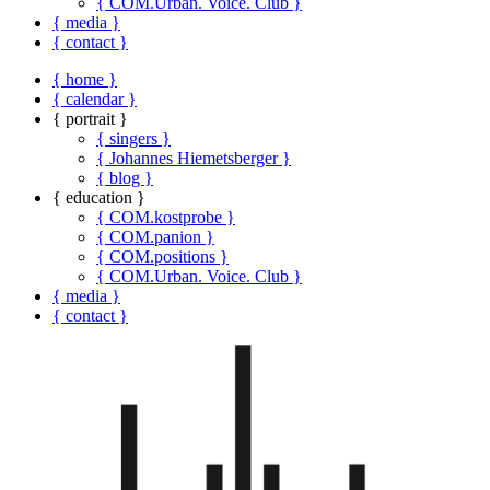
{ COM.Urban. Voice. Club }
{ media }
{ contact }
{ home }
{ calendar }
{ portrait }
{ singers }
{ Johannes Hiemetsberger }
{ blog }
{ education }
{ COM.kostprobe }
{ COM.panion }
{ COM.positions }
{ COM.Urban. Voice. Club }
{ media }
{ contact }