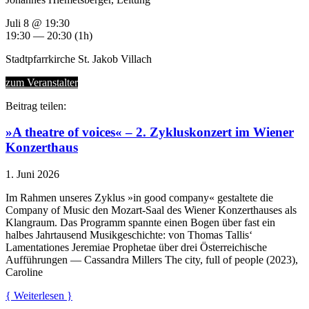
Juli 8 @ 19:30
19:30 — 20:30
(1h)
Stadtpfarrkirche St. Jakob Villach
zum Veranstalter
Beitrag teilen:
»A theatre of voices« – 2. Zykluskonzert im Wiener
Konzerthaus
1. Juni 2026
Im Rahmen unseres Zyklus »in good company« gestaltete die
Company of Music den Mozart-Saal des Wiener Konzerthauses als
Klangraum. Das Programm spannte einen Bogen über fast ein
halbes Jahrtausend Musikgeschichte: von Thomas Tallis‘
Lamentationes Jeremiae Prophetae über drei Österreichische
Aufführungen — Cassandra Millers The city, full of people (2023),
Caroline
{ Weiterlesen }