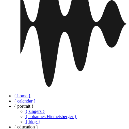
{ home }
{ calendar }
{ portrait }
{ singers }
{ Johannes Hiemetsberger }
{ blog }
{ education }