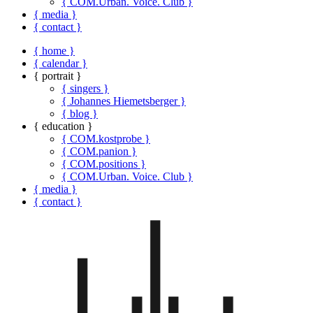
{ COM.Urban. Voice. Club }
{ media }
{ contact }
{ home }
{ calendar }
{ portrait }
{ singers }
{ Johannes Hiemetsberger }
{ blog }
{ education }
{ COM.kostprobe }
{ COM.panion }
{ COM.positions }
{ COM.Urban. Voice. Club }
{ media }
{ contact }