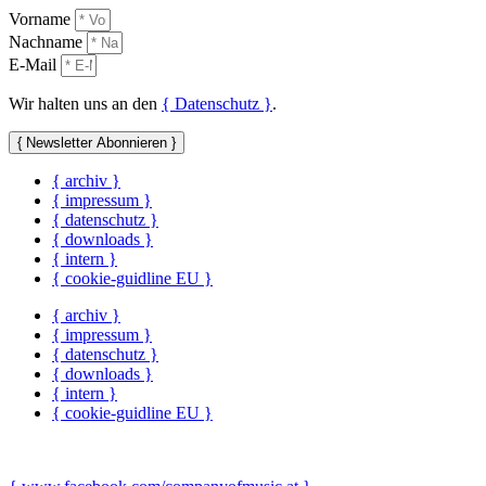
Vorname
Nachname
E-Mail
Wir halten uns an den
{ Datenschutz }
.
{ Newsletter Abonnieren }
{ archiv }
{ impressum }
{ datenschutz }
{ downloads }
{ intern }
{ cookie-guidline EU }
{ archiv }
{ impressum }
{ datenschutz }
{ downloads }
{ intern }
{ cookie-guidline EU }