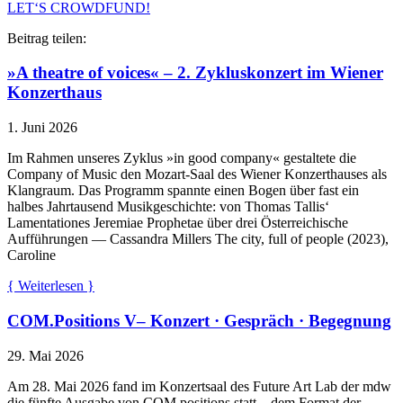
LET‘S CROWDFUND!
Beitrag teilen:
»A theatre of voices« – 2. Zykluskonzert im Wiener
Konzerthaus
1. Juni 2026
Im Rahmen unseres Zyklus »in good company« gestaltete die
Company of Music den Mozart-Saal des Wiener Konzerthauses als
Klangraum. Das Programm spannte einen Bogen über fast ein
halbes Jahrtausend Musikgeschichte: von Thomas Tallis‘
Lamentationes Jeremiae Prophetae über drei Österreichische
Aufführungen — Cassandra Millers The city, full of people (2023),
Caroline
{ Weiterlesen }
COM.Positions V– Konzert · Gespräch · Begegnung
29. Mai 2026
Am 28. Mai 2026 fand im Konzertsaal des Future Art Lab der mdw
die fünfte Ausgabe von COM.positions statt – dem Format der