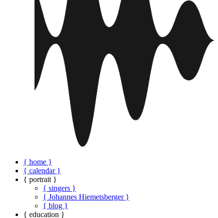
{ home }
{ calendar }
{ portrait }
{ singers }
{ Johannes Hiemetsberger }
{ blog }
{ education }