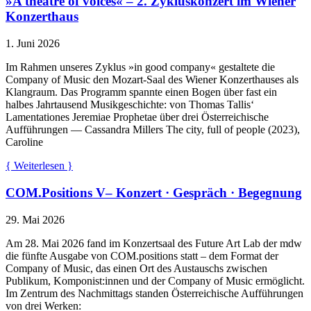
»A theatre of voices« – 2. Zykluskonzert im Wiener
Konzerthaus
1. Juni 2026
Im Rahmen unseres Zyklus »in good company« gestaltete die
Company of Music den Mozart-Saal des Wiener Konzerthauses als
Klangraum. Das Programm spannte einen Bogen über fast ein
halbes Jahrtausend Musikgeschichte: von Thomas Tallis‘
Lamentationes Jeremiae Prophetae über drei Österreichische
Aufführungen — Cassandra Millers The city, full of people (2023),
Caroline
{ Weiterlesen }
COM.Positions V– Konzert · Gespräch · Begegnung
29. Mai 2026
Am 28. Mai 2026 fand im Konzertsaal des Future Art Lab der mdw
die fünfte Ausgabe von COM.positions statt – dem Format der
Company of Music, das einen Ort des Austauschs zwischen
Publikum, Komponist:innen und der Company of Music ermöglicht.
Im Zentrum des Nachmittags standen Österreichische Aufführungen
von drei Werken: