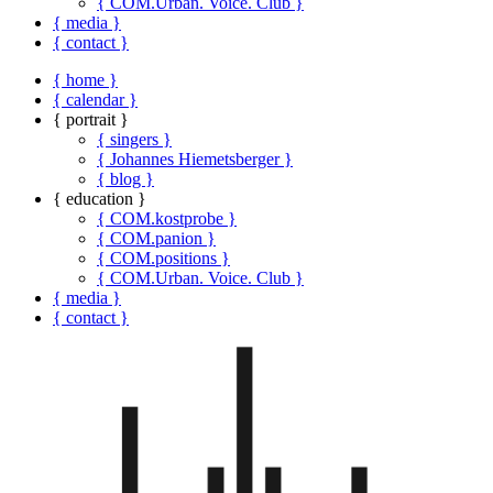
{ COM.Urban. Voice. Club }
{ media }
{ contact }
{ home }
{ calendar }
{ portrait }
{ singers }
{ Johannes Hiemetsberger }
{ blog }
{ education }
{ COM.kostprobe }
{ COM.panion }
{ COM.positions }
{ COM.Urban. Voice. Club }
{ media }
{ contact }