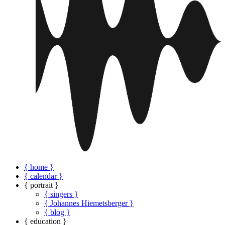
{ home }
{ calendar }
{ portrait }
{ singers }
{ Johannes Hiemetsberger }
{ blog }
{ education }