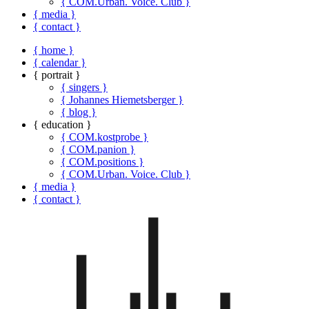
{ COM.Urban. Voice. Club }
{ media }
{ contact }
{ home }
{ calendar }
{ portrait }
{ singers }
{ Johannes Hiemetsberger }
{ blog }
{ education }
{ COM.kostprobe }
{ COM.panion }
{ COM.positions }
{ COM.Urban. Voice. Club }
{ media }
{ contact }