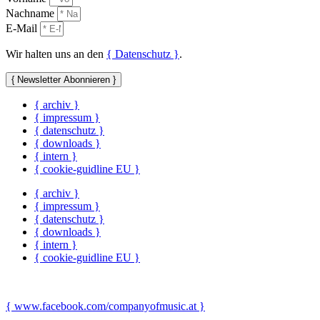
Nachname
E-Mail
Wir halten uns an den
{ Datenschutz }
.
{ Newsletter Abonnieren }
{ archiv }
{ impressum }
{ datenschutz }
{ downloads }
{ intern }
{ cookie-guidline EU }
{ archiv }
{ impressum }
{ datenschutz }
{ downloads }
{ intern }
{ cookie-guidline EU }
{ www.facebook.com/companyofmusic.at }