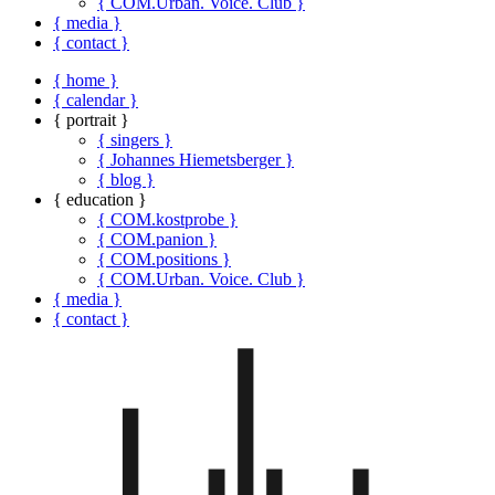
{ COM.Urban. Voice. Club }
{ media }
{ contact }
{ home }
{ calendar }
{ portrait }
{ singers }
{ Johannes Hiemetsberger }
{ blog }
{ education }
{ COM.kostprobe }
{ COM.panion }
{ COM.positions }
{ COM.Urban. Voice. Club }
{ media }
{ contact }