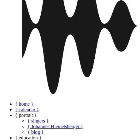
{ home }
{ calendar }
{ portrait }
{ singers }
{ Johannes Hiemetsberger }
{ blog }
{ education }