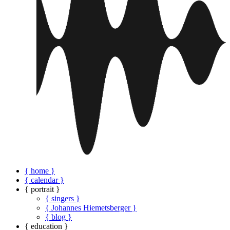
{ home }
{ calendar }
{ portrait }
{ singers }
{ Johannes Hiemetsberger }
{ blog }
{ education }