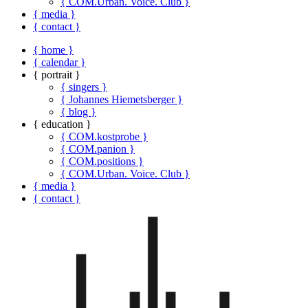
{ COM.Urban. Voice. Club }
{ media }
{ contact }
{ home }
{ calendar }
{ portrait }
{ singers }
{ Johannes Hiemetsberger }
{ blog }
{ education }
{ COM.kostprobe }
{ COM.panion }
{ COM.positions }
{ COM.Urban. Voice. Club }
{ media }
{ contact }