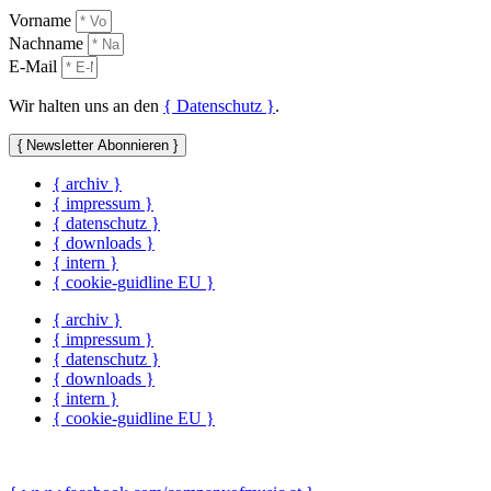
Vorname
Nachname
E-Mail
Wir halten uns an den
{ Datenschutz }
.
{ Newsletter Abonnieren }
{ archiv }
{ impressum }
{ datenschutz }
{ downloads }
{ intern }
{ cookie-guidline EU }
{ archiv }
{ impressum }
{ datenschutz }
{ downloads }
{ intern }
{ cookie-guidline EU }