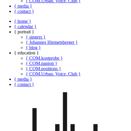
{ COM.Urban. Voice. Club }
{ media }
{ contact }
{ home }
{ calendar }
{ portrait }
{ singers }
{ Johannes Hiemetsberger }
{ blog }
{ education }
{ COM.kostprobe }
{ COM.panion }
{ COM.positions }
{ COM.Urban. Voice. Club }
{ media }
{ contact }