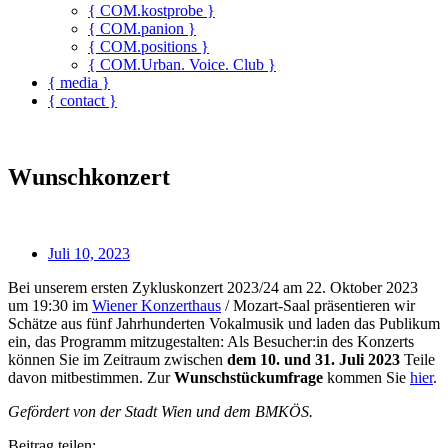
{ COM.kostprobe }
{ COM.panion }
{ COM.positions }
{ COM.Urban. Voice. Club }
{ media }
{ contact }
Wunschkonzert
Juli 10, 2023
Bei unserem ersten Zykluskonzert 2023/24 am 22. Oktober 2023
um 19:30 im
Wiener Konzerthaus
/ Mozart-Saal präsentieren wir
Schätze aus fünf Jahrhunderten Vokalmusik und laden das Publikum
ein, das Programm mitzugestalten: Als Besucher:in des Konzerts
können Sie im Zeitraum zwischen
dem 10. und 31. Juli
2023
Teile
davon mitbestimmen. Zur
Wunschstückumfrage
kommen Sie
hier
.
Gefördert von der Stadt Wien und dem BMKÖS.
Beitrag teilen: