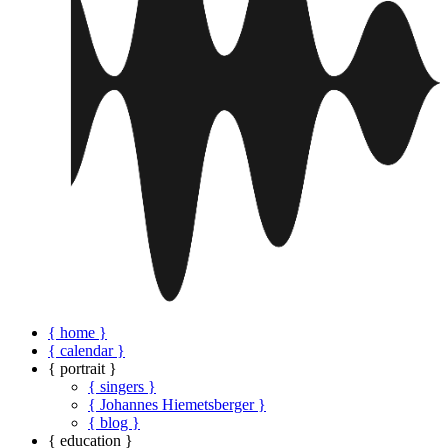
{ home }
{ calendar }
{ portrait }
{ singers }
{ Johannes Hiemetsberger }
{ blog }
{ education }