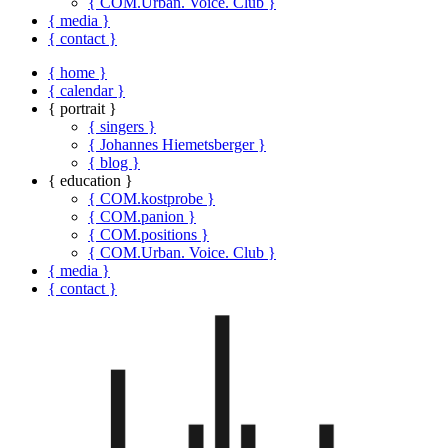
{ COM.Urban. Voice. Club }
{ media }
{ contact }
{ home }
{ calendar }
{ portrait }
{ singers }
{ Johannes Hiemetsberger }
{ blog }
{ education }
{ COM.kostprobe }
{ COM.panion }
{ COM.positions }
{ COM.Urban. Voice. Club }
{ media }
{ contact }