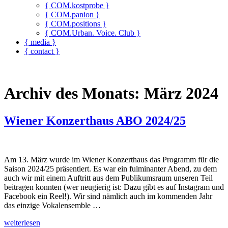
{ COM.kostprobe }
{ COM.panion }
{ COM.positions }
{ COM.Urban. Voice. Club }
{ media }
{ contact }
Archiv des Monats:
März 2024
Wiener Konzerthaus ABO 2024/25
Am 13. März wurde im Wiener Konzerthaus das Programm für die
Saison 2024/25 präsentiert. Es war ein fulminanter Abend, zu dem
auch wir mit einem Auftritt aus dem Publikumsraum unseren Teil
beitragen konnten (wer neugierig ist: Dazu gibt es auf Instagram und
Facebook ein Reel!). Wir sind nämlich auch im kommenden Jahr
das einzige Vokalensemble …
„Wiener
weiterlesen