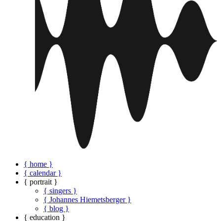
{ home }
{ calendar }
{ portrait }
{ singers }
{ Johannes Hiemetsberger }
{ blog }
{ education }