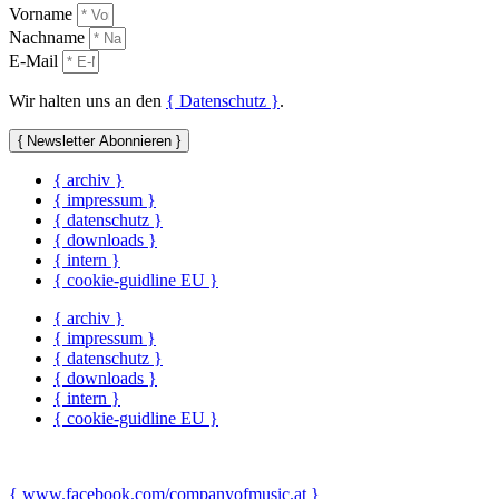
Vorname
Nachname
E-Mail
Wir halten uns an den
{ Datenschutz }
.
{ Newsletter Abonnieren }
{ archiv }
{ impressum }
{ datenschutz }
{ downloads }
{ intern }
{ cookie-guidline EU }
{ archiv }
{ impressum }
{ datenschutz }
{ downloads }
{ intern }
{ cookie-guidline EU }
{ www.facebook.com/companyofmusic.at }