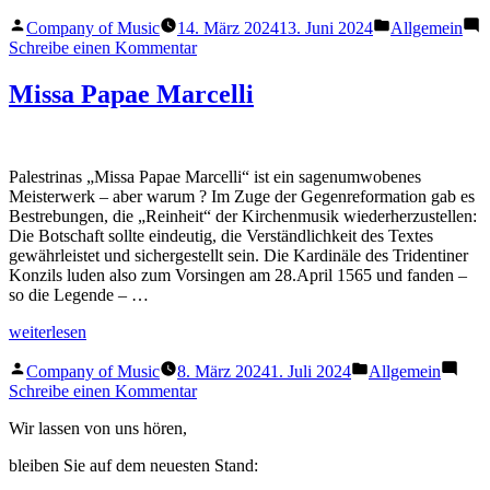
Konzerthaus
Veröffentlicht
Veröffentlicht
ABO
Company of Music
14. März 2024
13. Juni 2024
Allgemein
von
in
2024/25“
zu
Schreibe einen Kommentar
Wiener
Konzerthaus
Missa Papae Marcelli
ABO
2024/25
Palestrinas „Missa Papae Marcelli“ ist ein sagenumwobenes
Meisterwerk – aber warum ? Im Zuge der Gegenreformation gab es
Bestrebungen, die „Reinheit“ der Kirchenmusik wiederherzustellen:
Die Botschaft sollte eindeutig, die Verständlichkeit des Textes
gewährleistet und sichergestellt sein. Die Kardinäle des Tridentiner
Konzils luden also zum Vorsingen am 28.April 1565 und fanden –
so die Legende – …
„Missa
weiterlesen
Papae
Veröffentlicht
Veröffentlicht
Marcelli“
Company of Music
8. März 2024
1. Juli 2024
Allgemein
von
in
zu
Schreibe einen Kommentar
Missa
Wir lassen von uns hören,
Papae
Marcelli
bleiben Sie auf dem neuesten Stand: