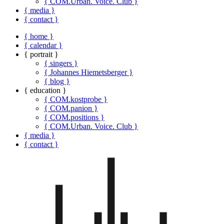
{ COM.Urban. Voice. Club }
{ media }
{ contact }
{ home }
{ calendar }
{ portrait }
{ singers }
{ Johannes Hiemetsberger }
{ blog }
{ education }
{ COM.kostprobe }
{ COM.panion }
{ COM.positions }
{ COM.Urban. Voice. Club }
{ media }
{ contact }