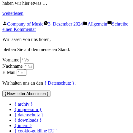
haben wir hier etwas …
„LIGHT
weiterlesen
WORKS
Veröffentlicht
Veröffentlicht
–
Company of Music
3. Dezember 2024
Allgemein
Schreibe
von
in
die
zu
einen Kommentar
CD
LIGHT
Wir lassen von uns hören,
ist
WORKS
da!“
–
bleiben Sie auf dem neuesten Stand:
die
CD
Vorname
ist
Nachname
da!
E-Mail
Wir halten uns an den
{ Datenschutz }
.
{ Newsletter Abonnieren }
{ archiv }
{ impressum }
{ datenschutz }
{ downloads }
{ intern }
{ cookie-guidline EU }