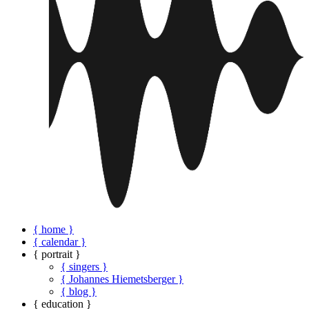
{ home }
{ calendar }
{ portrait }
{ singers }
{ Johannes Hiemetsberger }
{ blog }
{ education }