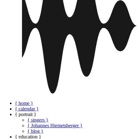
{ home }
{ calendar }
{ portrait }
{ singers }
{ Johannes Hiemetsberger }
{ blog }
{ education }