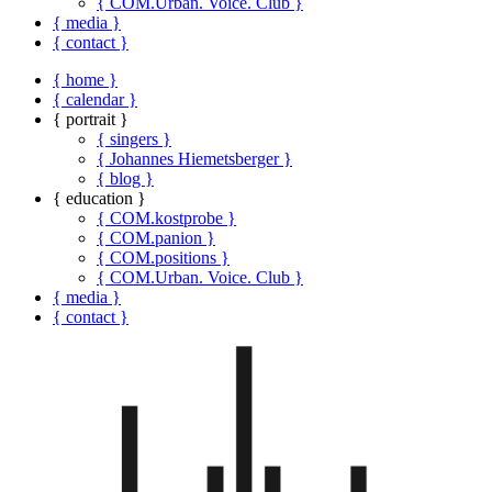
{ COM.Urban. Voice. Club }
{ media }
{ contact }
{ home }
{ calendar }
{ portrait }
{ singers }
{ Johannes Hiemetsberger }
{ blog }
{ education }
{ COM.kostprobe }
{ COM.panion }
{ COM.positions }
{ COM.Urban. Voice. Club }
{ media }
{ contact }