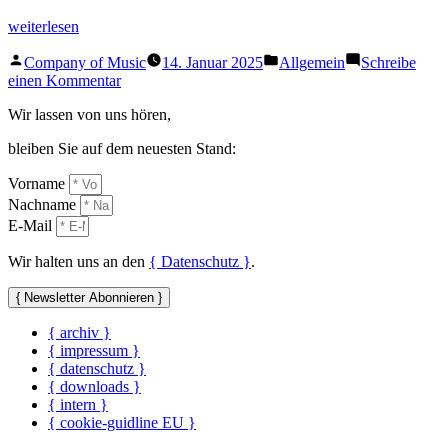
„DAS
weiterlesen
ATMENDE
Veröffentlicht
Veröffentlicht
KLARSEIN“
Company of Music
14. Januar 2025
Allgemein
Schreibe
von
in
zu
einen Kommentar
DAS
Wir lassen von uns hören,
ATMENDE
KLARSEIN
bleiben Sie auf dem neuesten Stand:
Vorname
Nachname
E-Mail
Wir halten uns an den
{ Datenschutz }
.
{ Newsletter Abonnieren }
{ archiv }
{ impressum }
{ datenschutz }
{ downloads }
{ intern }
{ cookie-guidline EU }