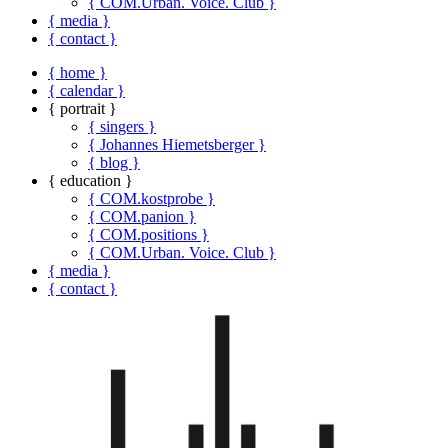
{ COM.Urban. Voice. Club }
{ media }
{ contact }
{ home }
{ calendar }
{ portrait }
{ singers }
{ Johannes Hiemetsberger }
{ blog }
{ education }
{ COM.kostprobe }
{ COM.panion }
{ COM.positions }
{ COM.Urban. Voice. Club }
{ media }
{ contact }