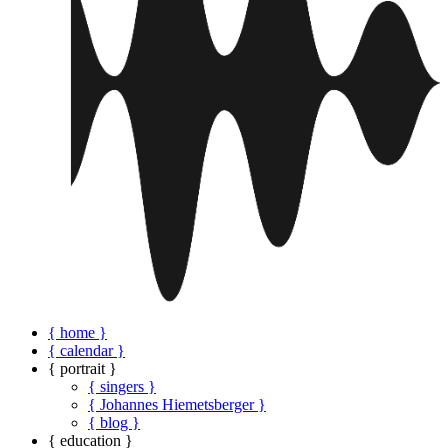
{ home }
{ calendar }
{ portrait }
{ singers }
{ Johannes Hiemetsberger }
{ blog }
{ education }