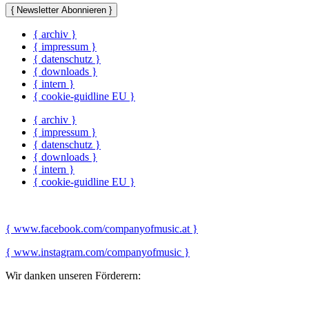
{ Newsletter Abonnieren }
{ archiv }
{ impressum }
{ datenschutz }
{ downloads }
{ intern }
{ cookie-guidline EU }
{ archiv }
{ impressum }
{ datenschutz }
{ downloads }
{ intern }
{ cookie-guidline EU }
{ www.facebook.com/companyofmusic.at }
{ www.instagram.com/companyofmusic }
Wir danken unseren Förderern: