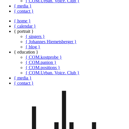
{ COM.Urban. Voice. Club }
{ media }
{ contact }
{ home }
{ calendar }
{ portrait }
{ singers }
{ Johannes Hiemetsberger }
{ blog }
{ education }
{ COM.kostprobe }
{ COM.panion }
{ COM.positions }
{ COM.Urban. Voice. Club }
{ media }
{ contact }