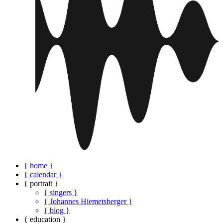
{ home }
{ calendar }
{ portrait }
{ singers }
{ Johannes Hiemetsberger }
{ blog }
{ education }