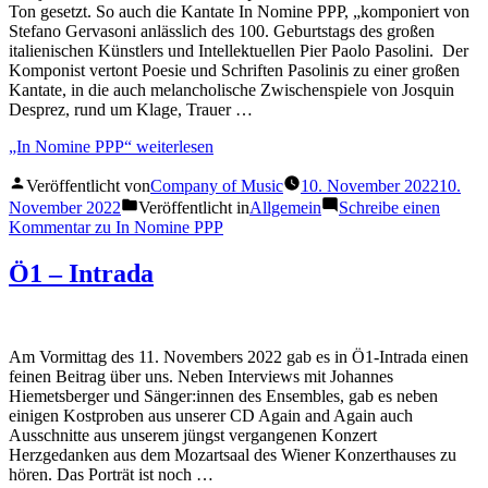
Ton gesetzt. So auch die Kantate In Nomine PPP, „komponiert von
Stefano Gervasoni anlässlich des 100. Geburtstags des großen
italienischen Künstlers und Intellektuellen Pier Paolo Pasolini. Der
Komponist vertont Poesie und Schriften Pasolinis zu einer großen
Kantate, in die auch melancholische Zwischenspiele von Josquin
Desprez, rund um Klage, Trauer …
„In Nomine PPP“
weiterlesen
Veröffentlicht von
Company of Music
10. November 2022
10.
November 2022
Veröffentlicht in
Allgemein
Schreibe einen
Kommentar
zu In Nomine PPP
Ö1 – Intrada
Am Vormittag des 11. Novembers 2022 gab es in Ö1-Intrada einen
feinen Beitrag über uns. Neben Interviews mit Johannes
Hiemetsberger und Sänger:innen des Ensembles, gab es neben
einigen Kostproben aus unserer CD Again and Again auch
Ausschnitte aus unserem jüngst vergangenen Konzert
Herzgedanken aus dem Mozartsaal des Wiener Konzerthauses zu
hören. Das Porträt ist noch …