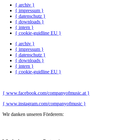
{ archiv }
{ impressum }
{ datenschutz }
{ downloads }
{ intern }
{ cookie-guidline EU }
{ archiv }
{ impressum }
{ datenschutz }
{ downloads }
{ intern }
{ cookie-guidline EU }
{ www.facebook.com/companyofmusic.at }
{ www.instagram.com/companyofmusic }
Wir danken unseren Förderern: