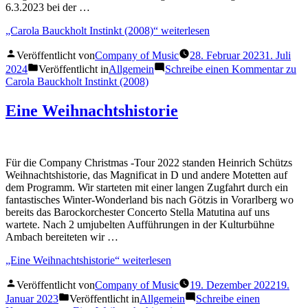
6.3.2023 bei der …
„Carola Bauckholt Instinkt (2008)“
weiterlesen
Veröffentlicht von
Company of Music
28. Februar 2023
1. Juli
2024
Veröffentlicht in
Allgemein
Schreibe einen Kommentar
zu
Carola Bauckholt Instinkt (2008)
Eine Weihnachtshistorie
Für die Company Christmas -Tour 2022 standen Heinrich Schützs
Weihnachtshistorie, das Magnificat in D und andere Motetten auf
dem Programm. Wir starteten mit einer langen Zugfahrt durch ein
fantastisches Winter-Wonderland bis nach Götzis in Vorarlberg wo
bereits das Barockorchester Concerto Stella Matutina auf uns
wartete. Nach 2 umjubelten Aufführungen in der Kulturbühne
Ambach bereiteten wir …
„Eine Weihnachtshistorie“
weiterlesen
Veröffentlicht von
Company of Music
19. Dezember 2022
19.
Januar 2023
Veröffentlicht in
Allgemein
Schreibe einen