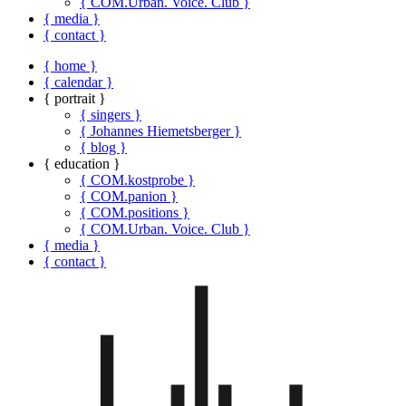
{ COM.Urban. Voice. Club }
{ media }
{ contact }
{ home }
{ calendar }
{ portrait }
{ singers }
{ Johannes Hiemetsberger }
{ blog }
{ education }
{ COM.kostprobe }
{ COM.panion }
{ COM.positions }
{ COM.Urban. Voice. Club }
{ media }
{ contact }