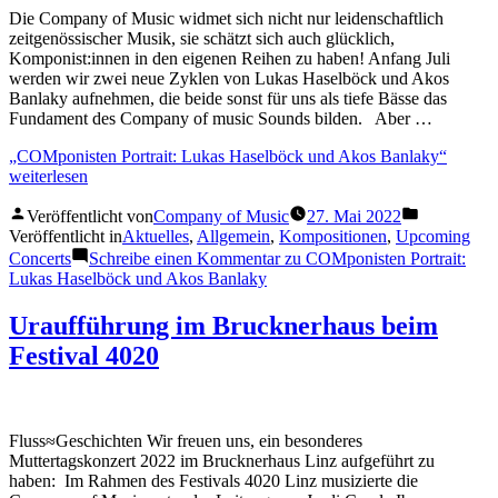
Die Company of Music widmet sich nicht nur leidenschaftlich
zeitgenössischer Musik, sie schätzt sich auch glücklich,
Komponist:innen in den eigenen Reihen zu haben! Anfang Juli
werden wir zwei neue Zyklen von Lukas Haselböck und Akos
Banlaky aufnehmen, die beide sonst für uns als tiefe Bässe das
Fundament des Company of music Sounds bilden. Aber …
„COMponisten Portrait: Lukas Haselböck und Akos Banlaky“
weiterlesen
Veröffentlicht von
Company of Music
27. Mai 2022
Veröffentlicht in
Aktuelles
,
Allgemein
,
Kompositionen
,
Upcoming
Concerts
Schreibe einen Kommentar
zu COMponisten Portrait:
Lukas Haselböck und Akos Banlaky
Uraufführung im Brucknerhaus beim
Festival 4020
Fluss≈Geschichten Wir freuen uns, ein besonderes
Muttertagskonzert 2022 im Brucknerhaus Linz aufgeführt zu
haben: Im Rahmen des Festivals 4020 Linz musizierte die