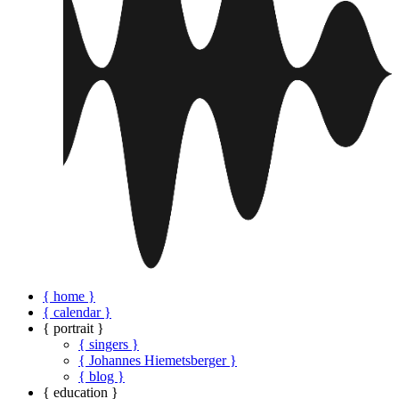
{ home }
{ calendar }
{ portrait }
{ singers }
{ Johannes Hiemetsberger }
{ blog }
{ education }