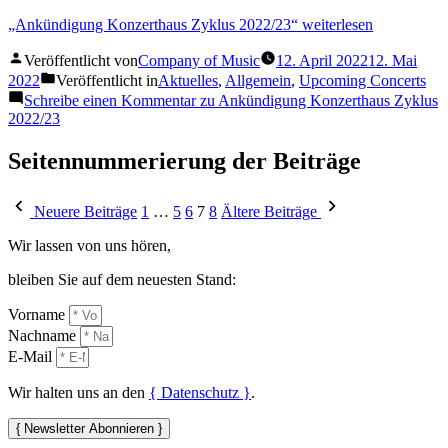
„Ankündigung Konzerthaus Zyklus 2022/23“
weiterlesen
Veröffentlicht von
Company of Music
12. April 2022
12. Mai
2022
Veröffentlicht in
Aktuelles
,
Allgemein
,
Upcoming Concerts
Schreibe einen Kommentar
zu Ankündigung Konzerthaus Zyklus
2022/23
Seitennummerierung der Beiträge
Neuere Beiträge
1
…
5
6
7
8
Ältere Beiträge
Wir lassen von uns hören,
bleiben Sie auf dem neuesten Stand:
Vorname
Nachname
E-Mail
Wir halten uns an den
{ Datenschutz }
.
{ Newsletter Abonnieren }