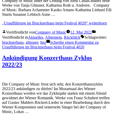
Company of Music unter der Leitung von Jordi Casals-Ibanez neue
Werke von Tanja Glinsner, Katharina Roth u. Anderen. Company
of Music: Barbara Achammer Kaoko Amano Katharina Linhard Elli
Sturm Susanne Lebloch Anne …
„Uraufführung im Brucknerhaus beim Festival 4020“
weiterlesen
Veröffentlicht von
Company of Music
12. Mai 2022
Veröffentlicht in
Aktuelles
,
Allgemein
,
Rückblick
Schlagwörter:
brucknerhaus
,
glinsner
,
linz
Schreibe einen Kommentar
zu
Uraufführung im Brucknerhaus beim Festival 4020
Ankündigung Konzerthaus Zyklus
2022/23
Die Company of Music freut sich sehr, den Konzerthauszyklus
2022/23 ankündigen zu dürfen! Im Mozartsaal des Wiener
Konzerthaus werden wir das Zyklusjahr starten mit einem Abend
gewidmet der Wiener Romantik. Werke von Franz Schubert treffen
auf Gustav Mahlers Rückert-Lieder in einer Bearbeitung durch den
Wiener Komponisten und seinerseits Sänger bei der Company of
Music, Lukas …